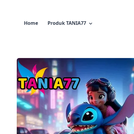
Home
Produk TANIA77