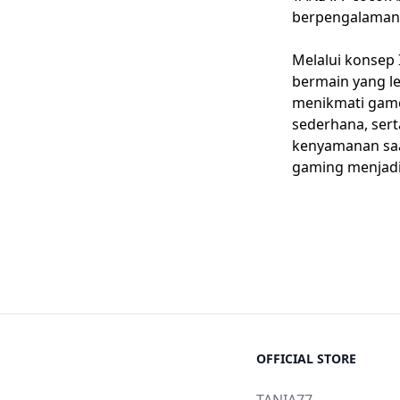
berpengalaman
Melalui konsep
bermain yang le
menikmati gamep
sederhana, ser
kenyamanan saa
gaming menjadi
OFFICIAL STORE