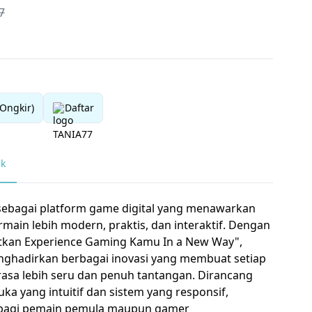
7
 Ongkir)
Daftar
uk
sebagai platform game digital yang menawarkan
ain lebih modern, praktis, dan interaktif. Dengan
tkan Experience Gaming Kamu In a New Way",
enghadirkan berbagai inovasi yang membuat setiap
rasa lebih seru dan penuh tantangan. Dirancang
a yang intuitif dan sistem yang responsif,
 bagi pemain pemula maupun gamer