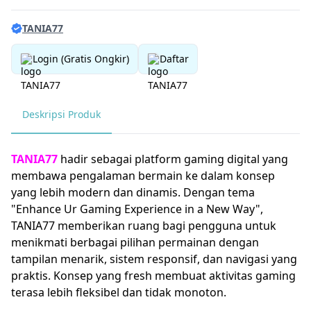
TANIA77
Login (Gratis Ongkir)
Daftar
Deskripsi Produk
TANIA77
hadir sebagai platform gaming digital yang
membawa pengalaman bermain ke dalam konsep
yang lebih modern dan dinamis. Dengan tema
"Enhance Ur Gaming Experience in a New Way",
TANIA77 memberikan ruang bagi pengguna untuk
menikmati berbagai pilihan permainan dengan
tampilan menarik, sistem responsif, dan navigasi yang
praktis. Konsep yang fresh membuat aktivitas gaming
terasa lebih fleksibel dan tidak monoton.