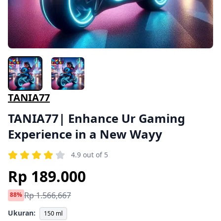
TANIA77
TANIA77| Enhance Ur Gaming
Experience in a New Wayy
4.9 out of 5
Rp 189.000
Rp 1.566,667
88%
Ukuran:
150 ml