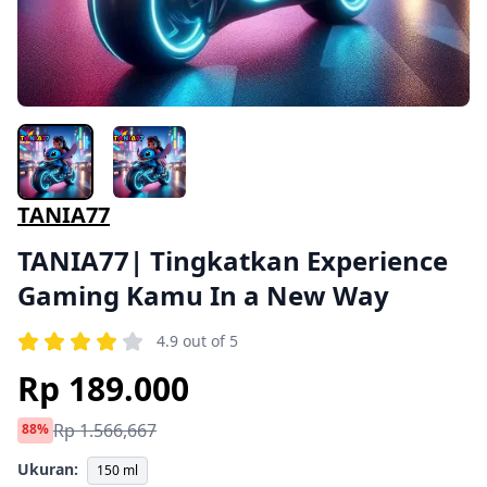
TANIA77
TANIA77| Tingkatkan Experience
Gaming Kamu In a New Way
4.9 out of 5
Rp 189.000
Rp 1.566,667
88%
Ukuran:
150 ml