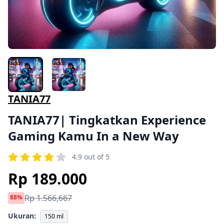
TANIA77
TANIA77| Tingkatkan Experience
Gaming Kamu In a New Way
4.9 out of 5
Rp 189.000
Rp 1.566,667
88%
Ukuran:
150 ml