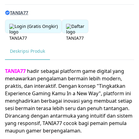
TANIA77
Login (Gratis Ongkir)
Daftar
Deskripsi Produk
TANIA77
hadir sebagai platform game digital yang
menawarkan pengalaman bermain lebih modern,
praktis, dan interaktif. Dengan konsep "Tingkatkan
Experience Gaming Kamu In a New Way", platform ini
menghadirkan berbagai inovasi yang membuat setiap
sesi bermain terasa lebih seru dan penuh tantangan.
Dirancang dengan antarmuka yang intuitif dan sistem
yang responsif, TANIA77 cocok bagi pemain pemula
maupun gamer berpengalaman.