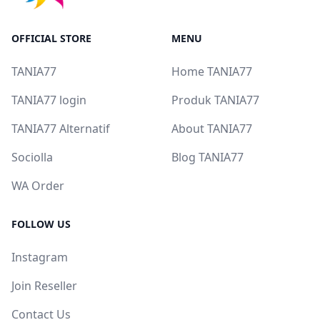
OFFICIAL STORE
MENU
TANIA77
Home TANIA77
TANIA77 login
Produk TANIA77
TANIA77 Alternatif
About TANIA77
Sociolla
Blog TANIA77
WA Order
FOLLOW US
Instagram
Join Reseller
Contact Us