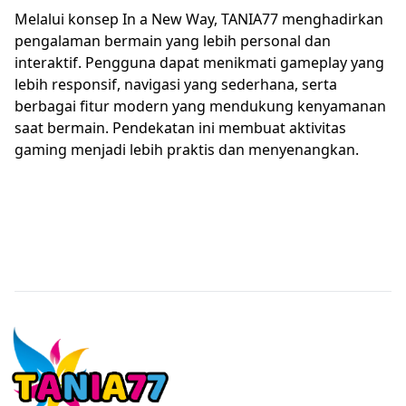
Melalui konsep In a New Way, TANIA77 menghadirkan
pengalaman bermain yang lebih personal dan
interaktif. Pengguna dapat menikmati gameplay yang
lebih responsif, navigasi yang sederhana, serta
berbagai fitur modern yang mendukung kenyamanan
saat bermain. Pendekatan ini membuat aktivitas
gaming menjadi lebih praktis dan menyenangkan.