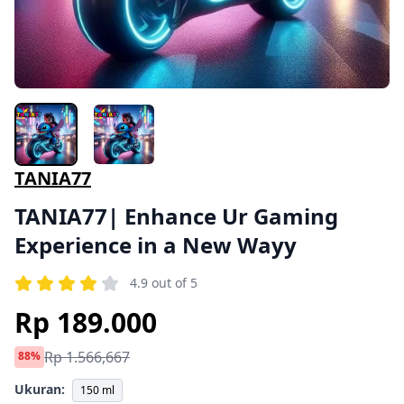
TANIA77
TANIA77| Enhance Ur Gaming
Experience in a New Wayy
4.9 out of 5
Rp 189.000
Rp 1.566,667
88%
Ukuran:
150 ml